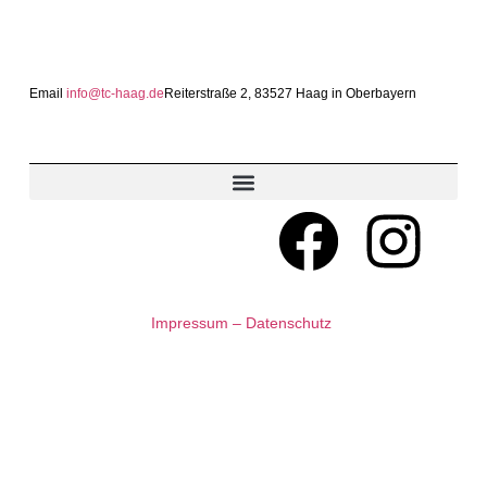
Email
info@tc-haag.de
Reiterstraße 2, 83527 Haag in Oberbayern
MITGLIED WERDEN
Impressum – Datenschutz