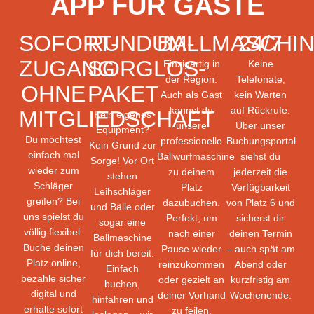
APP FÜR GÄSTE
SOFORT-
RUNDUM-
BALLMASCHI
24/7
ZUGANG
SORGLOS-
Einzigartig in
Keine
der Region:
Telefonate,
OHNE
PAKET
Auch als Gast
kein Warten
kannst du
auf Rückrufe.
MITGLIEDSCHAFT
Kein eigenes
unsere
Über unser
Equipment?
Du möchtest
professionelle
Buchungsportal
Kein Grund zur
einfach mal
Ballwurfmaschine
siehst du
Sorge! Vor Ort
wieder zum
zu deinem
jederzeit die
stehen
Schläger
Platz
Verfügbarkeit
Leihschläger
greifen? Bei
dazubuchen.
von Platz 6 und
und Bälle oder
uns spielst du
Perfekt, um
sicherst dir
sogar eine
völlig flexibel.
nach einer
deinen Termin
Ballmaschine
Buche deinen
Pause wieder
– auch spät am
für dich bereit.
Platz online,
reinzukommen
Abend oder
Einfach
bezahle sicher
oder gezielt an
kurzfristig am
buchen,
digital und
deiner Vorhand
Wochenende.
hinfahren und
erhalte sofort
zu feilen.