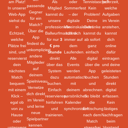
am Platz!
Als
oder
Tennistasche?
jederzeit,
passende
In unserer
Mitglied
Sommerfest
Kein
welche
Gegner
Web-App
kannst du
– der
Problem!
Aufgaben
für ein
siehst du
unsere
digitale
Deine
im Verein
Match?
in
professionelle
Vereinskalender
Getränke
anstehen,
Über die
Echtzeit,
Ballwurfmaschine
hält dich
kannst du
kannst
App
welche
für nur
3
immer auf
ab sofort
dich
findest du
Plätze frei
€ pro
dem
ganz
online
unkompliziert
sind, und
Stunde
Laufenden.
einfach
dafür
andere
reservierst
direkt
Alle
digital
eintragen
Mitglieder
dein
über das
Events
über die
und deine
auf
nächstes
System
werden
App
geleisteten
deinem
Match
dazu
automatisch
buchen
Stunden
Spielniveau.
bequem
buchen.
mit
und
direkt
Vernetze
mit einem
Einfach
deinem
abrechnen.
digital
dich direkt
Klick –
reservieren,
persönlichen
So bleibt
erfassen.
im Verein
egal ob
hinfahren
Kalender
die
Kein
und lerne
von zu
und
synchronisiert.
Erfrischung
lästiges
neue
Hause
trainieren.
nach dem
Nachfragen
Spielpartner
oder
Match
beim
kennen.
unterwegs.
stressfrei
Vorstand