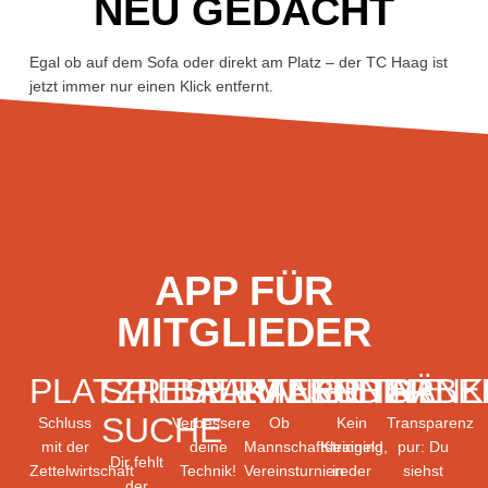
NEU GEDACHT
Egal ob auf dem Sofa oder direkt am Platz – der TC Haag ist
jetzt immer nur einen Klick entfernt.
APP FÜR
MITGLIEDER
PLATZRESERVIERUNG
SPIELPARTNER
BALLMASCHINE
KALENDER
GETRÄNK
ARBE
SUCHE
Schluss
Verbessere
Ob
Kein
Transparenz
mit der
deine
Mannschaftstraining,
Kleingeld
pur: Du
Dir fehlt
Zettelwirtschaft
Technik!
Vereinsturniere
in der
siehst
der