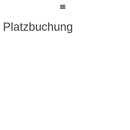
MITGLIED WERDEN
Platzbuchung