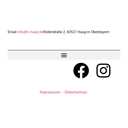
Email
info@tc-haag.de
Reiterstraße 2, 83527 Haag in Oberbayern
MITGLIED WERDEN
Impressum – Datenschutz